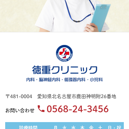
〒481-0004 愛知県北名古屋市鹿田神明附26番地
0568-24-3456
お問い合わせ
診療時間
月
火
水
木
金
土
日・祝