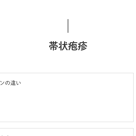
帯状疱疹
ンの違い