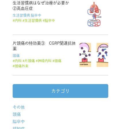
生活習慣病はなぜ治療が必要か
②高血圧症
生活習慣病
脳卒中
内科
生活習慣病
脳卒中
片頭痛の特効薬③ CGRP関連抗体
薬
頭痛
内科
片頭痛
神経内科
頭痛
頭痛外来
カテゴリ
その他
頭痛
脳卒中
認知症