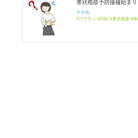
帯状疱疹予防接種始まり
その他
ワクチン
内科
帯状疱疹
神