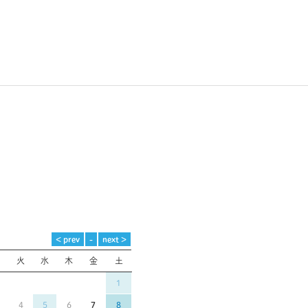
月
月
火
水
木
金
土
1
4
5
6
7
8