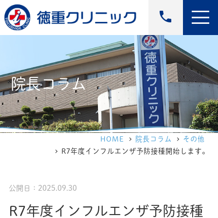
phone
院長コラム
HOME
院長コラム
その他
R7年度インフルエンザ予防接種開始します。
公開日：2025.09.30
R7年度インフルエンザ予防接種