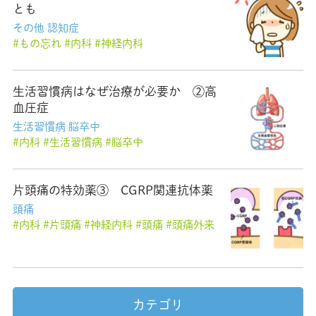
とも
その他
認知症
もの忘れ
内科
神経内科
生活習慣病はなぜ治療が必要か ②高
血圧症
生活習慣病
脳卒中
内科
生活習慣病
脳卒中
片頭痛の特効薬③ CGRP関連抗体薬
頭痛
内科
片頭痛
神経内科
頭痛
頭痛外来
カテゴリ