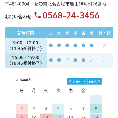
〒481-0004 愛知県北名古屋市鹿田神明附26番地
0568-24-3456
お問い合わせ
診療時間
月
火
水
木
金
土
日・祝
9:00 - 12:00
●
●
●
●
●
●
／
（11:45受付終了）
16:00 - 19:00
●
●
／
●
●
／
／
（18:45受付終了）
2026年8月
日
月
火
水
木
金
土
1
2
3
4
5
6
7
8
9
10
11
12
13
14
15